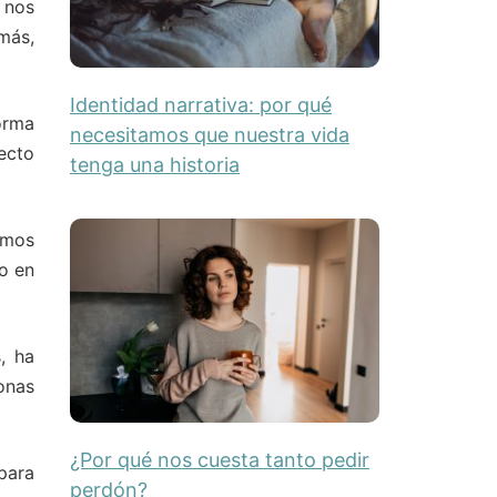
 nos
más,
Identidad narrativa: por qué
orma
necesitamos que nuestra vida
ecto
tenga una historia
emos
o en
, ha
onas
¿Por qué nos cuesta tanto pedir
para
perdón?