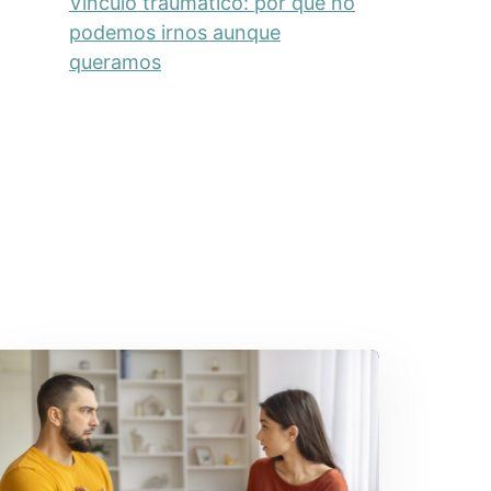
Vínculo traumático: por qué no
podemos irnos aunque
queramos