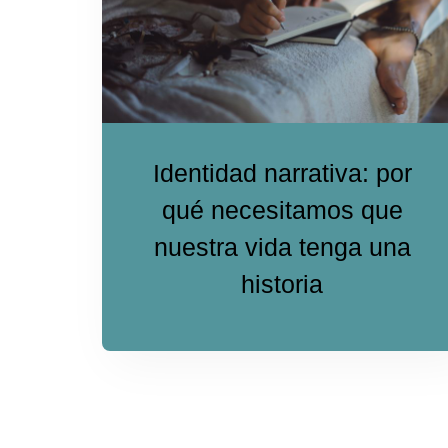
Identidad narrativa: por
qué necesitamos que
nuestra vida tenga una
historia