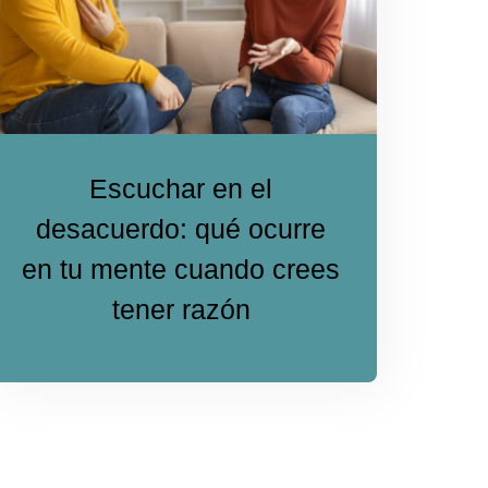
Escuchar en el
desacuerdo: qué ocurre
en tu mente cuando crees
tener razón