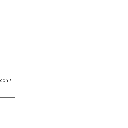
 con
*