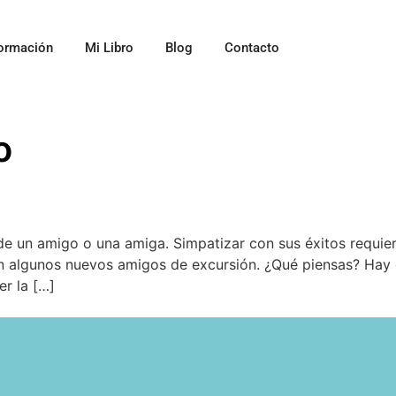
ormación
Mi Libro
Blog
Contacto
o
e un amigo o una amiga. Simpatizar con sus éxitos requier
on algunos nuevos amigos de excursión. ¿Qué piensas? Hay d
r la […]