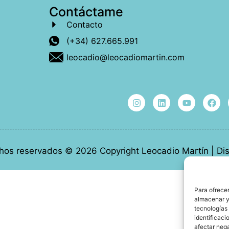
Contáctame
Contacto
(+34) 627.665.991
leocadio@leocadiomartin.com
hos reservados © 2026 Copyright Leocadio Martín | D
Para ofrecer
almacenar y/
tecnologías
identificaci
afectar nega