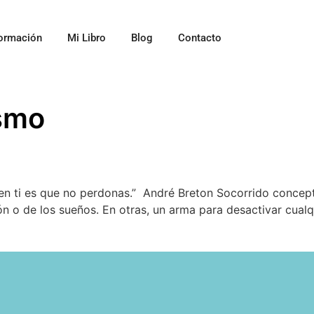
ormación
Mi Libro
Blog
Contacto
ismo
en ti es que no perdonas.” André Breton Socorrido concept
n o de los sueños. En otras, un arma para desactivar cualqu