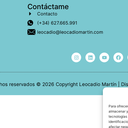
Contáctame
Contacto
(+34) 627.665.991
leocadio@leocadiomartin.com
hos reservados © 2026 Copyright Leocadio Martín | D
Para ofrecer
almacenar y/
tecnologías
identificaci
afectar nega