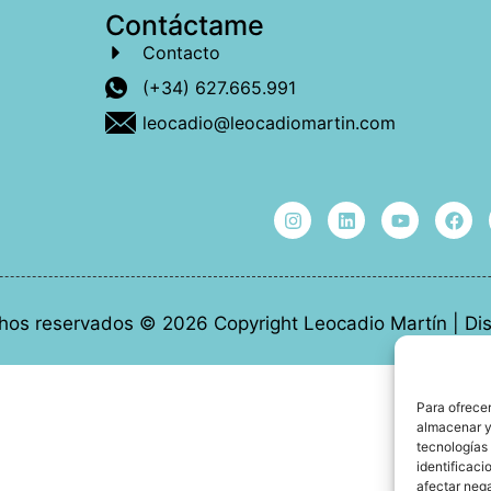
Contáctame
Contacto
(+34) 627.665.991
leocadio@leocadiomartin.com
hos reservados © 2026 Copyright Leocadio Martín | D
Para ofrecer
almacenar y/
tecnologías
identificaci
afectar nega