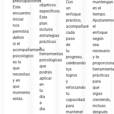
preocupaciones.
Con
mantengan
objetivos
Este
un
en el
específicos.
encuentro
enfoque
tiempo.
Este
inicial
práctico,
Ajustaremo
plan
nos
acompañaré
el
incluirá
permitirá
cada
enfoque
estrategias
definir
paso
según
prácticas
si el
de
sea
y
acompañamiento
tu
necesario
herramientas
psicológico
progreso,
y te
psicológicas
es lo
celebrando
proporcion
que
que
tus
herramient
podrás
necesitas
logros
prácticas
aplicar
y en
y
para
en
que
reforzando
que
tu
momento
tu
sigas
día
estás.
capacidad
creciendo,
a
para
incluso
día
mantener
después