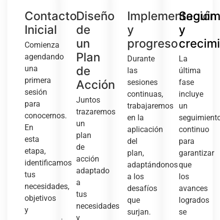
Contacto
Diseño
Implementación
Seguim
Inicial
de
y
y
un
progreso
crecim
Comienza
Plan
agendando
Durante
La
una
de
las
última
primera
Acción
sesiones
fase
sesión
continuas,
incluye
Juntos
para
trabajaremos
un
trazaremos
conocernos.
en la
seguimient
un
En
aplicación
continuo
plan
esta
del
para
de
etapa,
plan,
garantizar
acción
identificamos
adaptándonos
que
adaptado
tus
a los
los
a
necesidades,
desafíos
avances
tus
objetivos
que
logrados
necesidades
y
surjan.
se
y