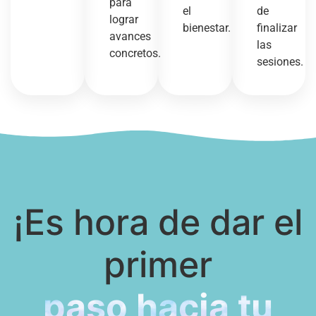
para
el
de
lograr
bienestar.
finalizar
avances
las
concretos.
sesiones.
¡Es hora de dar el
primer
paso hacia tu