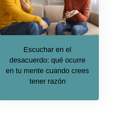
Escuchar en el
desacuerdo: qué ocurre
en tu mente cuando crees
tener razón