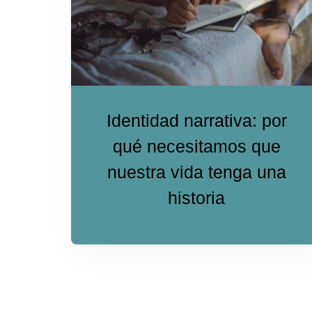
Identidad narrativa: por
qué necesitamos que
nuestra vida tenga una
historia