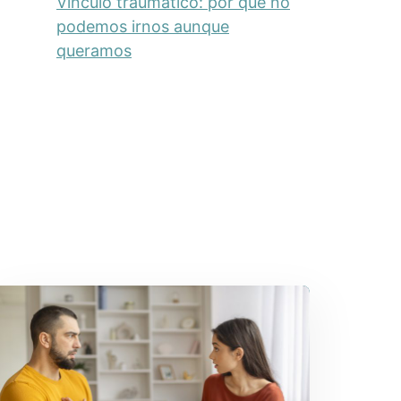
Vínculo traumático: por qué no
podemos irnos aunque
queramos