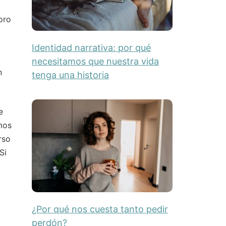
oro
Identidad narrativa: por qué
necesitamos que nuestra vida
n
tenga una historia
e
emos
rso
Si
¿Por qué nos cuesta tanto pedir
perdón?