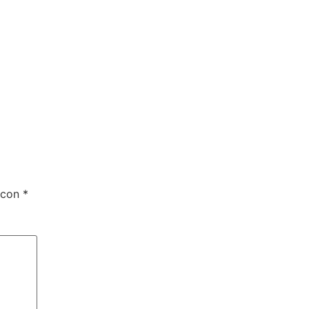
 con
*