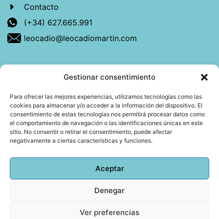
Contacto
(+34) 627.665.991
leocadio@leocadiomartin.com
Gestionar consentimiento
Descubre más sobre mí
Para ofrecer las mejores experiencias, utilizamos tecnologías como las
cookies para almacenar y/o acceder a la información del dispositivo. El
Mi libro: La felicidad: qué ayuda y qué no.
consentimiento de estas tecnologías nos permitirá procesar datos como
el comportamiento de navegación o las identificaciones únicas en este
Blog: Reflexiones que conectan
sitio. No consentir o retirar el consentimiento, puede afectar
negativamente a ciertas características y funciones.
Agendar cita
Aceptar
Denegar
Todos los derechos reservados © 2026 Copyright
Leocadio Martín | Diseño
Huub World
Ver preferencias