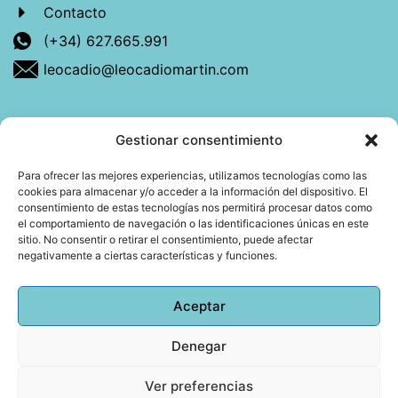
Contacto
(+34) 627.665.991
leocadio@leocadiomartin.com
Gestionar consentimiento
Descubre más sobre mí
Para ofrecer las mejores experiencias, utilizamos tecnologías como las
cookies para almacenar y/o acceder a la información del dispositivo. El
Mi libro: La felicidad: qué ayuda y qué no.
consentimiento de estas tecnologías nos permitirá procesar datos como
el comportamiento de navegación o las identificaciones únicas en este
Blog: Reflexiones que conectan
sitio. No consentir o retirar el consentimiento, puede afectar
negativamente a ciertas características y funciones.
Agendar cita
Aceptar
Denegar
Todos los derechos reservados © 2026 Copyright
Leocadio Martín | Diseño
Huub World
Ver preferencias