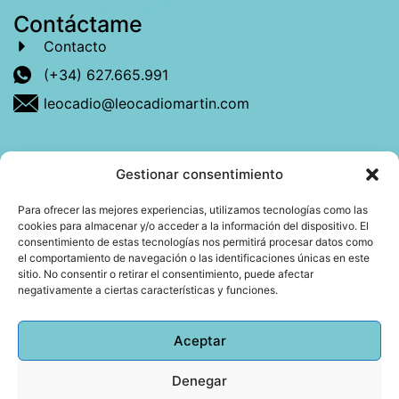
Contáctame
Contacto
(+34) 627.665.991
leocadio@leocadiomartin.com
Gestionar consentimiento
Descubre más sobre mí
Para ofrecer las mejores experiencias, utilizamos tecnologías como las
cookies para almacenar y/o acceder a la información del dispositivo. El
Mi libro: La felicidad: qué ayuda y qué no.
consentimiento de estas tecnologías nos permitirá procesar datos como
el comportamiento de navegación o las identificaciones únicas en este
Blog: Reflexiones que conectan
sitio. No consentir o retirar el consentimiento, puede afectar
negativamente a ciertas características y funciones.
Agendar cita
Aceptar
Denegar
Todos los derechos reservados © 2026 Copyright