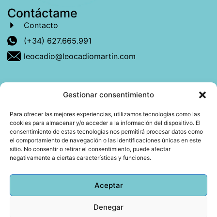
Contáctame
Contacto
(+34) 627.665.991
leocadio@leocadiomartin.com
Gestionar consentimiento
Descubre más sobre mí
Para ofrecer las mejores experiencias, utilizamos tecnologías como las
cookies para almacenar y/o acceder a la información del dispositivo. El
Mi libro: La felicidad: qué ayuda y qué no.
consentimiento de estas tecnologías nos permitirá procesar datos como
el comportamiento de navegación o las identificaciones únicas en este
Blog: Reflexiones que conectan
sitio. No consentir o retirar el consentimiento, puede afectar
negativamente a ciertas características y funciones.
Agendar cita
Aceptar
Denegar
Todos los derechos reservados © 2026 Copyright