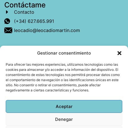
Contáctame
Contacto
(+34) 627.665.991
leocadio@leocadiomartin.com
Gestionar consentimiento
Descubre más sobre mí
Para ofrecer las mejores experiencias, utilizamos tecnologías como las
cookies para almacenar y/o acceder a la información del dispositivo. El
Mi libro: La felicidad: qué ayuda y qué no.
consentimiento de estas tecnologías nos permitirá procesar datos como
el comportamiento de navegación o las identificaciones únicas en este
Blog: Reflexiones que conectan
sitio. No consentir o retirar el consentimiento, puede afectar
negativamente a ciertas características y funciones.
Agendar cita
Aceptar
Denegar
Todos los derechos reservados © 2026 Copyright