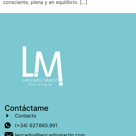
consciente, plena y en equilibrio. […]
Contáctame
Contacto
(+34) 627.665.991
leocadio@leocadiomartin.com