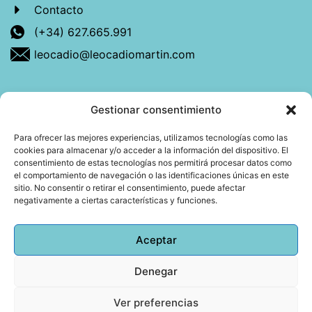
Contacto
(+34) 627.665.991
leocadio@leocadiomartin.com
Gestionar consentimiento
Descubre más sobre mí
Para ofrecer las mejores experiencias, utilizamos tecnologías como las
cookies para almacenar y/o acceder a la información del dispositivo. El
Mi libro: La felicidad: qué ayuda y qué no.
consentimiento de estas tecnologías nos permitirá procesar datos como
el comportamiento de navegación o las identificaciones únicas en este
Blog: Reflexiones que conectan
sitio. No consentir o retirar el consentimiento, puede afectar
negativamente a ciertas características y funciones.
Agendar cita
Aceptar
Denegar
Todos los derechos reservados © 2026 Copyright
Leocadio Martín | Diseño
Huub World
Ver preferencias