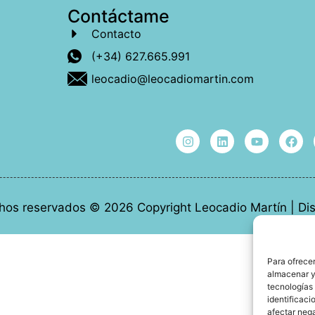
Contáctame
Contacto
(+34) 627.665.991
leocadio@leocadiomartin.com
hos reservados © 2026 Copyright Leocadio Martín | D
Para ofrecer
almacenar y/
tecnologías
identificaci
afectar nega