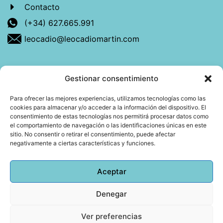
Contacto
(+34) 627.665.991
leocadio@leocadiomartin.com
Gestionar consentimiento
Descubre más sobre mí
Para ofrecer las mejores experiencias, utilizamos tecnologías como las
cookies para almacenar y/o acceder a la información del dispositivo. El
Mi libro: La felicidad: qué ayuda y qué no.
consentimiento de estas tecnologías nos permitirá procesar datos como
el comportamiento de navegación o las identificaciones únicas en este
Blog: Reflexiones que conectan
sitio. No consentir o retirar el consentimiento, puede afectar
negativamente a ciertas características y funciones.
Agendar cita
Aceptar
Denegar
Todos los derechos reservados © 2026 Copyright
Leocadio Martín | Diseño
Huub World
Ver preferencias