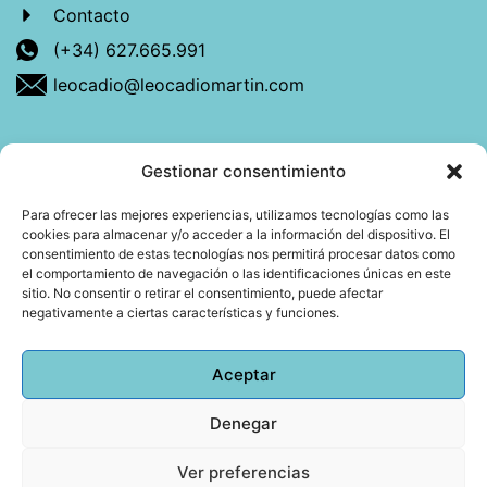
Contacto
(+34) 627.665.991
leocadio@leocadiomartin.com
Gestionar consentimiento
Descubre más sobre mí
Para ofrecer las mejores experiencias, utilizamos tecnologías como las
cookies para almacenar y/o acceder a la información del dispositivo. El
Mi libro: La felicidad: qué ayuda y qué no.
consentimiento de estas tecnologías nos permitirá procesar datos como
el comportamiento de navegación o las identificaciones únicas en este
Blog: Reflexiones que conectan
sitio. No consentir o retirar el consentimiento, puede afectar
negativamente a ciertas características y funciones.
Agendar cita
Aceptar
Denegar
Todos los derechos reservados © 2026 Copyright
Leocadio Martín | Diseño
Huub World
Ver preferencias