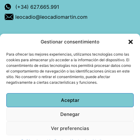
(+34) 627.665.991
leocadio@leocadiomartin.com
Gestionar consentimiento
Descubre más sobre mí
Para ofrecer las mejores experiencias, utilizamos tecnologías como las
cookies para almacenar y/o acceder a la información del dispositivo. El
Mi libro: La felicidad: qué ayuda y qué no.
consentimiento de estas tecnologías nos permitirá procesar datos como
el comportamiento de navegación o las identificaciones únicas en este
Blog: Reflexiones que conectan
sitio. No consentir o retirar el consentimiento, puede afectar
negativamente a ciertas características y funciones.
Agendar cita
Aceptar
Denegar
Todos los derechos reservados © 2026 Copyright
Leocadio Martín | Diseño
Huub World
Ver preferencias