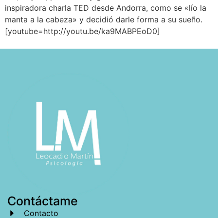
inspiradora charla TED desde Andorra, como se «lío la
manta a la cabeza» y decidió darle forma a su sueño.
[youtube=http://youtu.be/ka9MABPEoD0]
Contáctame
Contacto