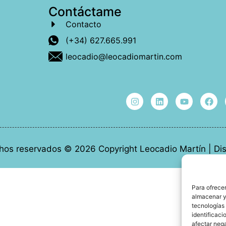
Contáctame
Contacto
(+34) 627.665.991
leocadio@leocadiomartin.com
hos reservados © 2026 Copyright Leocadio Martín | D
Para ofrecer
almacenar y/
tecnologías
identificaci
afectar nega