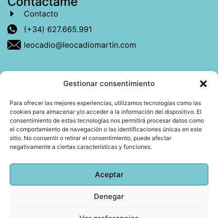
Contáctame
Contacto
(+34) 627.665.991
leocadio@leocadiomartin.com
Gestionar consentimiento
Descubre más sobre mí
Para ofrecer las mejores experiencias, utilizamos tecnologías como las
cookies para almacenar y/o acceder a la información del dispositivo. El
Mi libro: La felicidad: qué ayuda y qué no.
consentimiento de estas tecnologías nos permitirá procesar datos como
el comportamiento de navegación o las identificaciones únicas en este
Blog: Reflexiones que conectan
sitio. No consentir o retirar el consentimiento, puede afectar
negativamente a ciertas características y funciones.
Agendar cita
Aceptar
Denegar
Todos los derechos reservados © 2026 Copyright
Leocadio Martín | Diseño
Huub World