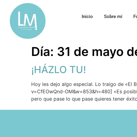
Inicio
Sobre mí
F
Día:
31 de mayo d
¡HÁZLO TU!
Hoy les dejo algo especial. Lo traigo de «El
v=CfEOwQnd-OM&w=853&h=480] «Es posible qu
pero que pase lo que pase quieres tener éxit