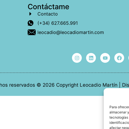
Contáctame
Contacto
(+34) 627.665.991
leocadio@leocadiomartin.com
hos reservados © 2026 Copyright Leocadio Martín | D
Para ofrecer
almacenar y/
tecnologías
identificaci
afectar nega