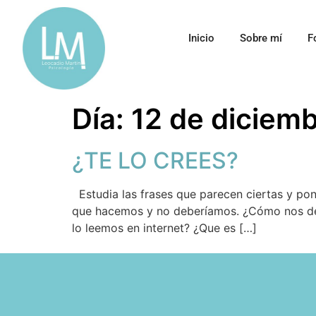
Inicio
Sobre mí
F
Día:
12 de diciem
¿TE LO CREES?
Estudia las frases que parecen ciertas y pon
que hacemos y no deberíamos. ¿Cómo nos dej
lo leemos en internet? ¿Que es […]