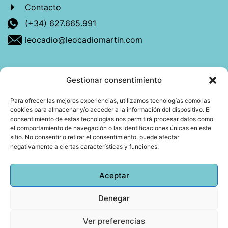
Contacto
(+34) 627.665.991
leocadio@leocadiomartin.com
Gestionar consentimiento
Descubre más sobre mí
Para ofrecer las mejores experiencias, utilizamos tecnologías como las
cookies para almacenar y/o acceder a la información del dispositivo. El
Mi libro: La felicidad: qué ayuda y qué no.
consentimiento de estas tecnologías nos permitirá procesar datos como
el comportamiento de navegación o las identificaciones únicas en este
Blog: Reflexiones que conectan
sitio. No consentir o retirar el consentimiento, puede afectar
negativamente a ciertas características y funciones.
Agendar cita
Aceptar
Denegar
Todos los derechos reservados © 2026 Copyright
Leocadio Martín | Diseño
Huub World
Ver preferencias