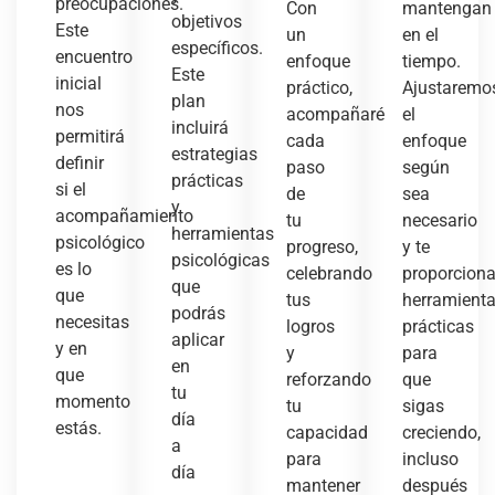
preocupaciones.
Con
mantengan
objetivos
Este
un
en el
específicos.
encuentro
enfoque
tiempo.
Este
inicial
práctico,
Ajustaremo
plan
nos
acompañaré
el
incluirá
permitirá
cada
enfoque
estrategias
definir
paso
según
prácticas
si el
de
sea
y
acompañamiento
tu
necesario
herramientas
psicológico
progreso,
y te
psicológicas
es lo
celebrando
proporcion
que
que
tus
herramient
podrás
necesitas
logros
prácticas
aplicar
y en
y
para
en
que
reforzando
que
tu
momento
tu
sigas
día
estás.
capacidad
creciendo,
a
para
incluso
día
mantener
después