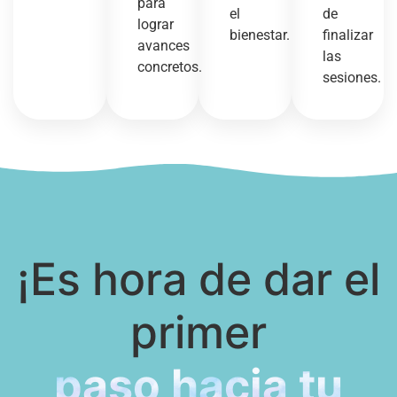
para
el
de
lograr
bienestar.
finalizar
avances
las
concretos.
sesiones.
¡Es hora de dar el
primer
paso hacia tu