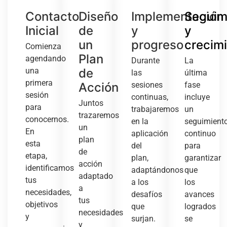
Contacto
Diseño
Implementación
Seguim
Inicial
de
y
y
un
progreso
crecim
Comienza
Plan
agendando
Durante
La
una
de
las
última
primera
Acción
sesiones
fase
sesión
continuas,
incluye
Juntos
para
trabajaremos
un
trazaremos
conocernos.
en la
seguimient
un
En
aplicación
continuo
plan
esta
del
para
de
etapa,
plan,
garantizar
acción
identificamos
adaptándonos
que
adaptado
tus
a los
los
a
necesidades,
desafíos
avances
tus
objetivos
que
logrados
necesidades
y
surjan.
se
y